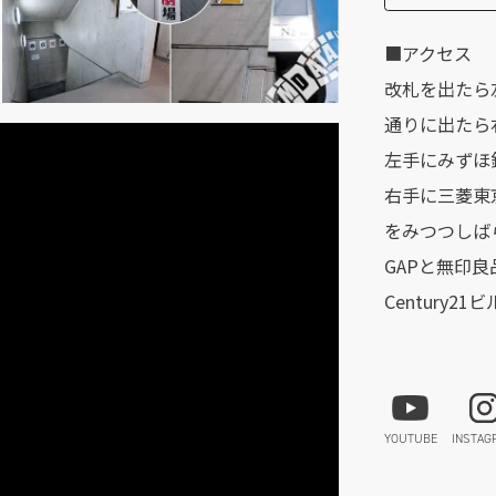
■アクセス
改札を出たら
通りに出たら
左手にみずほ
右手に三菱東
をみつつしば
GAPと無印
Century2
YOUTUBE
INSTAG