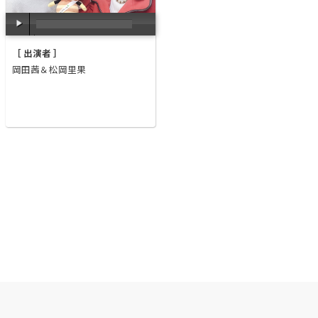
00:00
/
00:00
［ 出演者 ］
岡田茜＆松岡里果
へ