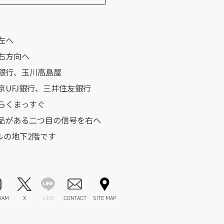
左へ
右方向へ
銀行、玉川高島屋
京UFJ銀行、三井住友銀行
らくまっすぐ
良品がある二つ目の信号を右へ
1ビルの地下2階です
RAM
X
LINE
CONTACT
SITE MAP