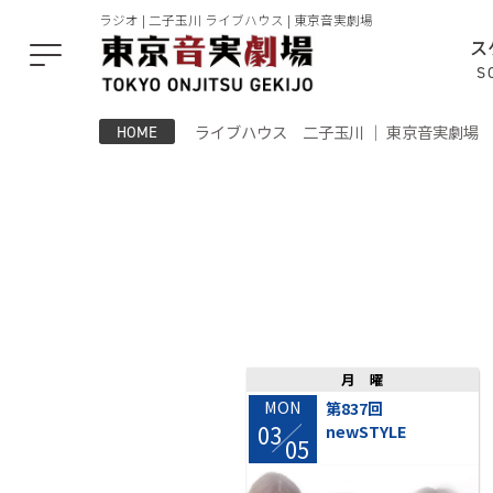
ラジオ | 二子玉川 ライブハウス | 東京音実劇場
ス
S
ライブハウス 二子玉川 ｜ 東京音実劇場
HOME
月曜
MON
第837回
03
newSTYLE
/
05