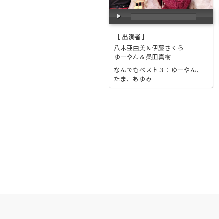
00:00
/
00:00
［ 出演者 ］
八木亜由美＆伊藤さくら
ゆーやん＆桑田真樹
なんでもベスト３：ゆーやん、
たま、あゆみ