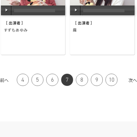
00:00
/
00:00
00:00
/
00:00
［ 出演者 ］
［ 出演者 ］
すずもあゆみ
繭
4
5
6
7
8
9
10
前へ
次