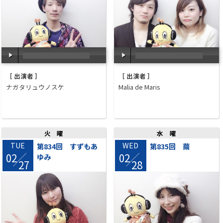
00:00
/
00:00
00:00
/
00:00
［ 出演者 ］
［ 出演者 ］
ナガタリュウノスケ
Malia de Maris
火曜
水曜
TUE
WED
第834回 すずもあ
第835回 繭
02
02
ゆみ
/
/
27
28