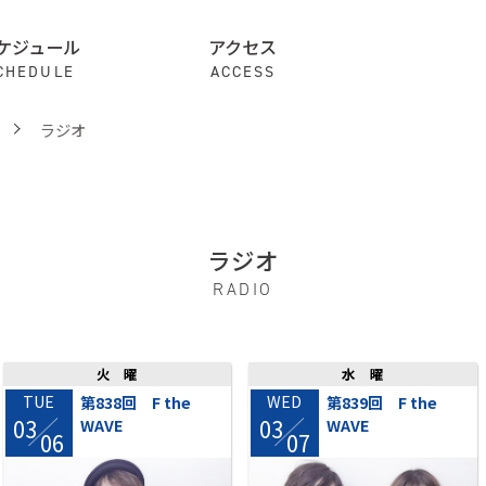
ケジュール
アクセス
CHEDULE
ACCESS
ラジオ
ラジオ
RADIO
火曜
水曜
TUE
WED
第838回 F the
第839回 F the
03
03
WAVE
WAVE
/
/
06
07