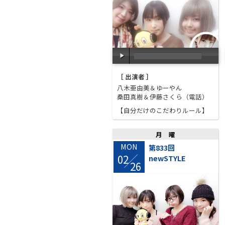
00:00
/
00:00
［ 出演者 ］
八木亜由美＆ゆーやん
桑田真樹＆伊藤さくら（電話）
【自分だけのこだわりルール】
月曜
MON
第833回
02
newSTYLE
/
26