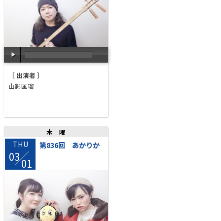
00:00
/
00:00
［ 出演者 ］
山影匡瑠
木曜
THU
第836回 あかりか
03
/
01