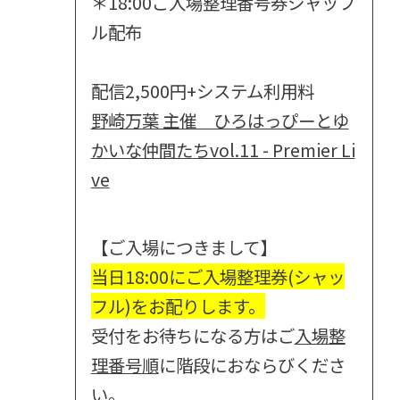
＊18:00ご入場整理番号券シャッフ
ル配布
配信2,500円+システム利用料
野崎万葉 主催 ひろはっぴーとゆ
かいな仲間たちvol.11 - Premier Li
ve
【ご入場につきまして】
当日18:00にご入場整理券(シャッ
フル)をお配りします。
受付をお待ちになる方はご
入場整
理番号順
に階段におならびくださ
い。