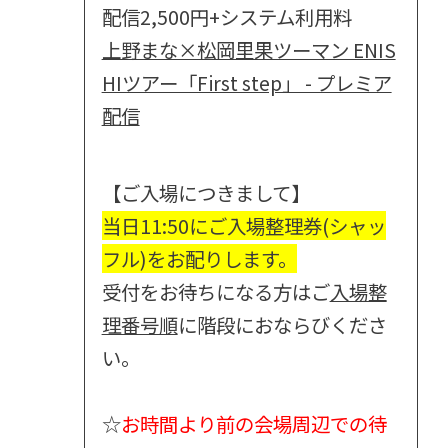
配信2,500円+システム利用料
上野まな×松岡里果ツーマン ENIS
HIツアー「First step」 - プレミア
配信
【ご入場につきまして】
当日11:50にご入場整理券(シャッ
フル)をお配りします。
受付をお待ちになる方はご
入場整
理番号順
に階段におならびくださ
い。
☆
お時間より前の会場周辺での待