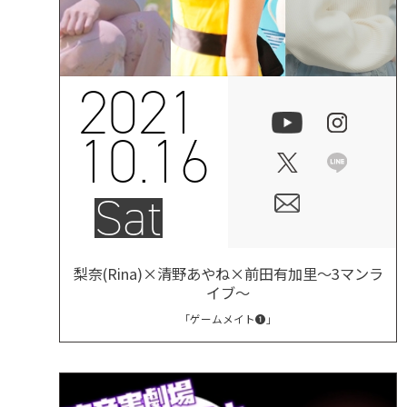
2021
10.16
Sat
梨奈(Rina)×清野あやね×前田有加里～3マンラ
イブ～
「ゲームメイト❶」