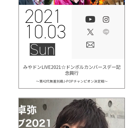
2021
10.03
Sun
みやドンLIVE2021☆ドンボルカンバースデー記
念興行
〜第42代無差別級J-POPチャンピオン決定戦〜