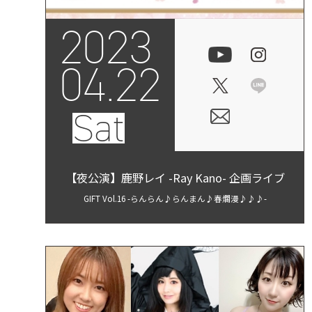
2023
04.22
Sat
【夜公演】鹿野レイ -Ray Kano- 企画ライブ
GIFT Vol.16 -らんらん♪らんまん♪春爛漫♪♪♪-