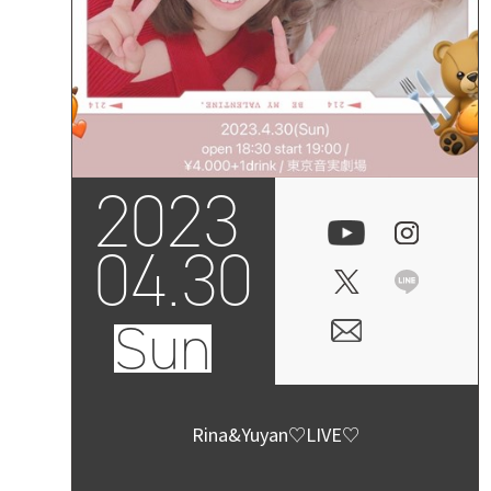
2023
04.30
Sun
Rina&Yuyan♡LIVE♡