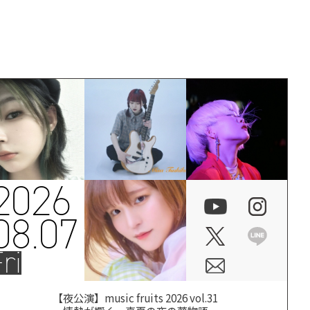
2026
08.07
ri
【夜公演】music fruits 2026 vol.31