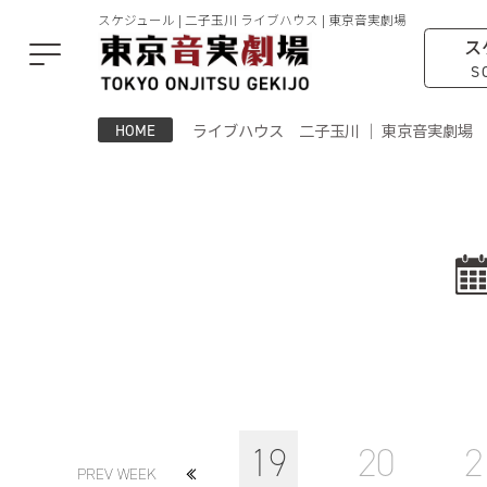
スケジュール | 二子玉川 ライブハウス | 東京音実劇場
ス
S
ライブハウス 二子玉川 ｜ 東京音実劇場
HOME
19
20
2
PREV WEEK