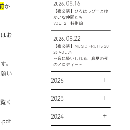
08.16
2026.
前
か
【夜公演】ひろはっぴーとゆ
。
かいな仲間たち
VOL.12 特別編
合はお
08.22
2026.
【夜公演】MUSIC FRUITS 20
26 VOL.34
～音に酔いしれる、真夏の夜
ます。
のメロディー～
お願い
2026
2025
ご覧く
2024
.pdf