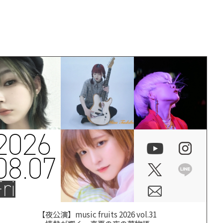
2026
08.07
ri
【夜公演】music fruits 2026 vol.31