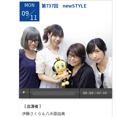
MON
第737回 newSTYLE
09
/
11
00:00
/
00:00
［ 出演者 ］
伊藤さくら＆八木亜由美