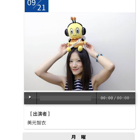
09
/
21
00:00
/
00:00
［ 出演者 ］
美元智衣
月曜