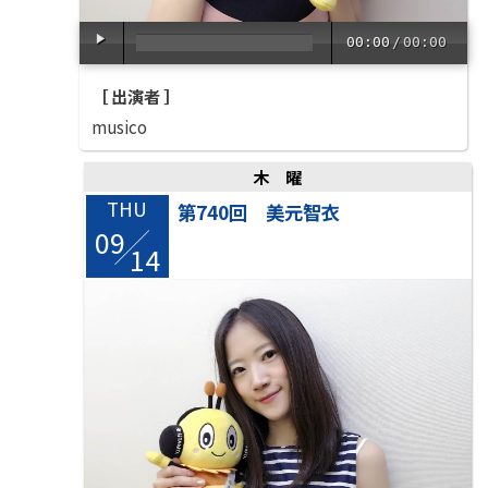
00:00
/
00:00
［ 出演者 ］
musico
木曜
THU
第740回 美元智衣
09
/
14