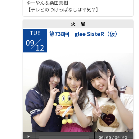
ゆーやん＆桑田真樹
【テレビのつけっぱなしは平気？】
火曜
TUE
第738回 glee SisteR（仮）
09
/
12
00:00
/
00:00