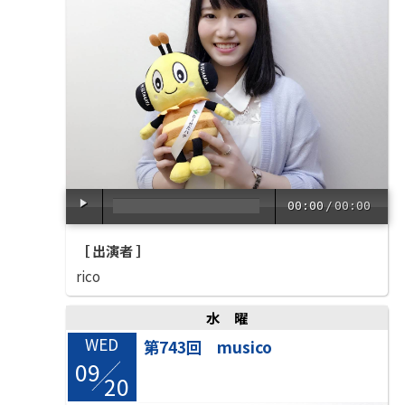
00:00
/
00:00
［ 出演者 ］
rico
水曜
WED
第743回 musico
09
/
20