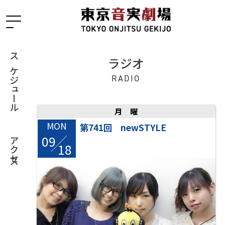
ラジオ
スケジュール
RADIO
月曜
MON
第741回 newSTYLE
09
/
アクセス
18