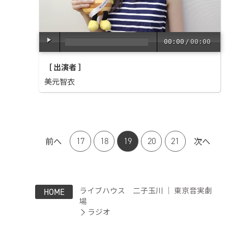
00:00
/
00:00
［ 出演者 ］
美元智衣
前へ
次へ
17
18
19
20
21
ライブハウス 二子玉川 ｜ 東京音実劇
HOME
場
ラジオ