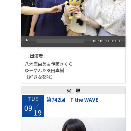
00:00
/
00:00
［ 出演者 ］
八木亜由美＆伊藤さくら
ゆーやん＆桑田真樹
【好きな薬味】
火曜
TUE
第742回 F the WAVE
09
/
19