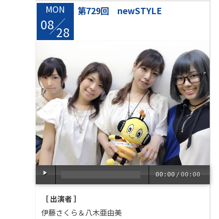
MON
第729回 newSTYLE
08
/
28
00:00
/
00:00
［ 出演者 ］
伊藤さくら＆八木亜由美