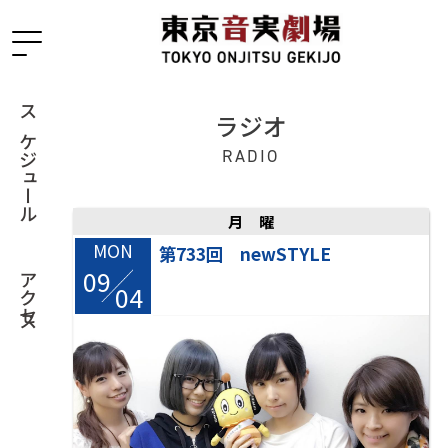
ラジオ
スケジュール
RADIO
月曜
MON
第733回 newSTYLE
09
/
アクセス
04