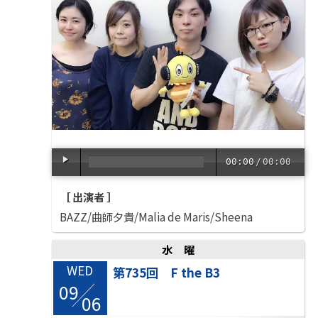
00:00
/
00:00
［ 出演者 ］
BAZZ/曲師夕貴/Malia de Maris/Sheena
水曜
WED
第735回 F the B3
09
/
06