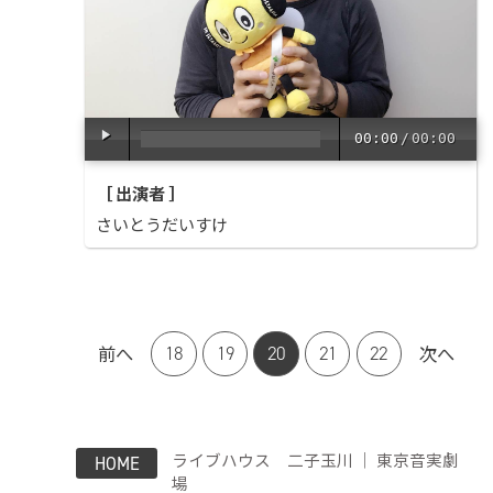
00:00
/
00:00
［ 出演者 ］
さいとうだいすけ
前へ
次へ
18
19
20
21
22
ライブハウス 二子玉川 ｜ 東京音実劇
HOME
場