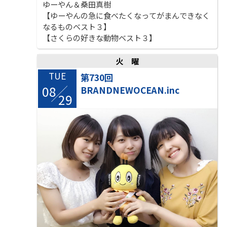
ゆーやん＆桑田真樹
【ゆーやんの急に食べたくなってがまんできなく
なるものベスト３】
【さくらの好きな動物ベスト３】
火曜
TUE
第730回
08
BRANDNEWOCEAN.inc
/
29