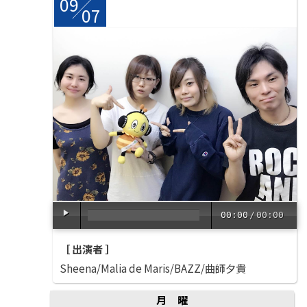
09
/
07
00:00
/
00:00
［ 出演者 ］
Sheena/Malia de Maris/BAZZ/曲師夕貴
月曜