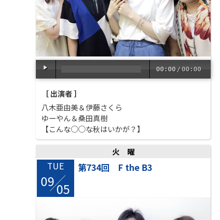
00:00
/
00:00
［ 出演者 ］
八木亜由美＆伊藤さくら
ゆーやん＆桑田真樹
【こんな○○な秋はいかが？】
火曜
TUE
第734回 F the B3
09
/
05