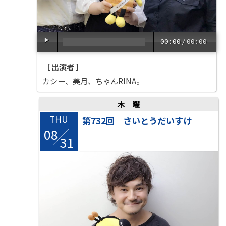
00:00
/
00:00
［ 出演者 ］
カシー、美月、ちゃんRINA。
木曜
THU
第732回 さいとうだいすけ
08
/
31