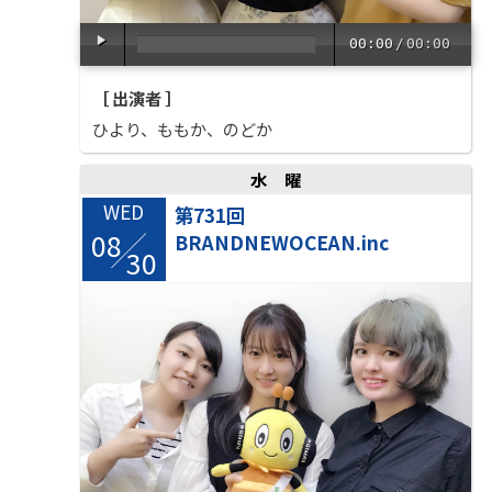
00:00
/
00:00
［ 出演者 ］
ひより、ももか、のどか
水曜
WED
第731回
08
BRANDNEWOCEAN.inc
/
30