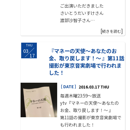
ご出演いただきました
さいとうだいすけさん
渡部沙智子さん
“へんてこりん”さんの、みちっ
[
]
続きを読む
ちさん＆マルセーラさん
金谷ヒデユキさん
THU
杉原徹-TE'TSU-さん
『マネーの天使～あなたのお
03
/
17
金、取り戻します！～ 』第11話
ありがとうございました！
撮影が東京音実劇場で行われま
した！
サプライズでご登場の
八木亜由美さん＆ゆーやん
［ DATE ］
2016.03.17 THU
“トランスパランス”さんの高
毎週木曜23:59〜放送
瀬"makoring"麻里子さん
ytv『
マネーの天使～あなたの
お金、取り戻します！～ 』
そしてご意見番
第11話の撮影が東京音実劇場で
そのべ博之さん
も行われました！
同じくご意見番