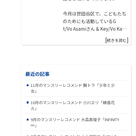
今月は世田谷区で、こどもたち
のためにも活動しているG
t/Vo Asamiさん & Key/Vo Kana
さんの
[
]
続きを読む
ツインボーカルユニット：Kan
Asami（かなさみ）さんのご登
場です
最近の記事
KanAsami 「今日も明日も」
11月のマンスリーレコメンド 腕トラ「少年と少
(土)17:55～/19:55～
女」
(日)19:55～
10月のマンスリーレコメンド 小川エリ「線香花
火」
9月のマンスリーレコメンド 大森真理子「INFINITY
∞」