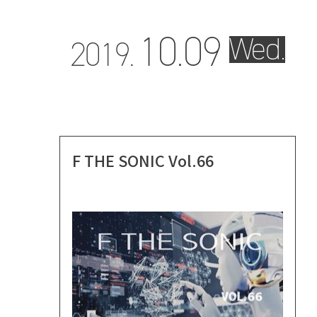
10.
09
Wed.
2019.
F THE SONIC Vol.66