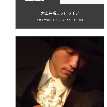
大土井裕二ソロライブ
「大土井誕生日でショー!in二子玉川」