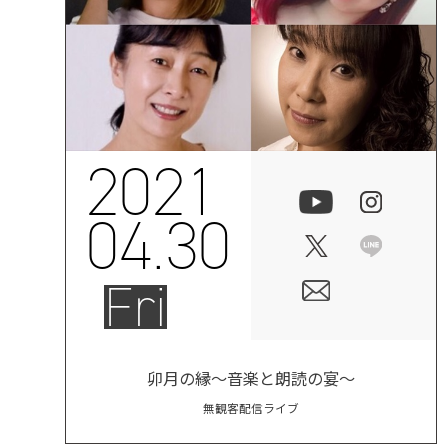
2021
04.30
Fri
卯月の縁～音楽と朗読の宴～
無観客配信ライブ