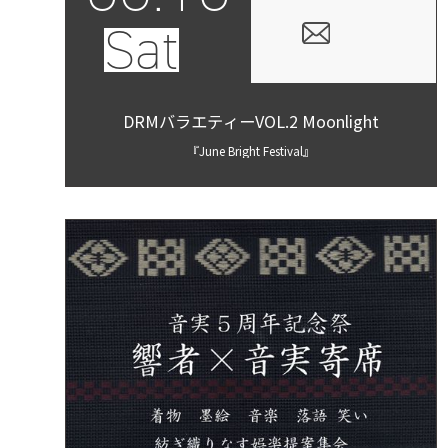
Sat
DRMバラエティーVOL.2 Moonlight
『June Bright Festival』