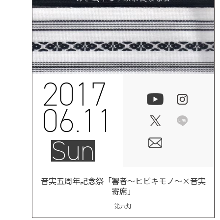
2017
06.11
Sun
音実五周年記念祭「響者～ヒビキモノ～×音実
寄席」
第六灯