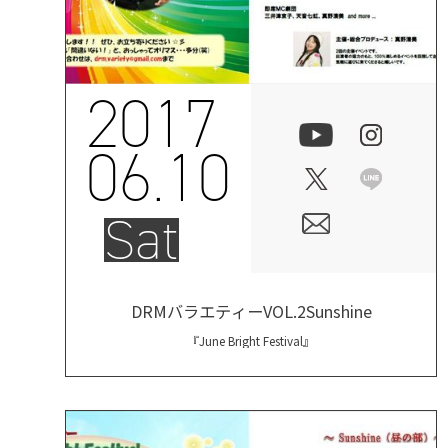
2017
06.10
Sat
DRMバラエティーVOL.2Sunshine
『June Bright Festival』