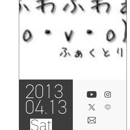
2013
04.13
Sat