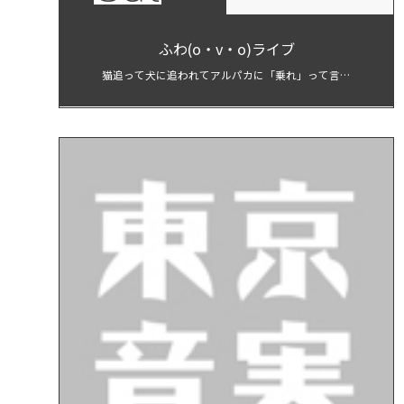
ふわ(o・v・o)ライブ
猫追って犬に追われてアルパカに「乗れ」って言わ
れてすぐ断った