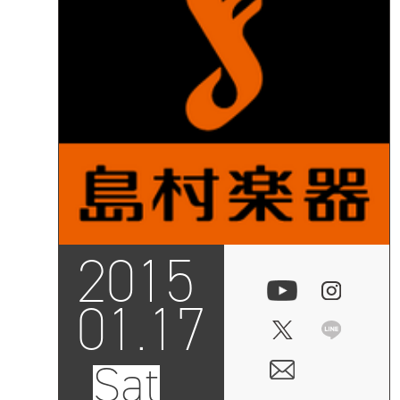
2015
01.17
Sat