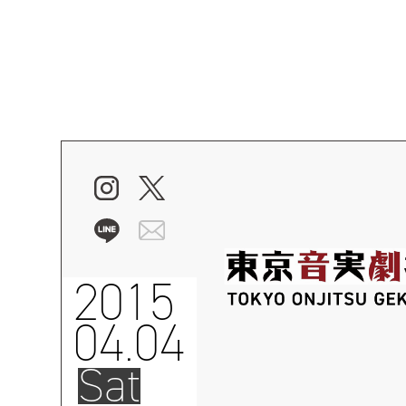
2015
04.04
Sat