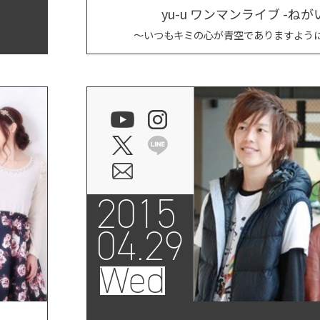
yu-u ワンマンライブ 
」
〜いつもキミの心が青空でありますように v
2015
04.29
Wed