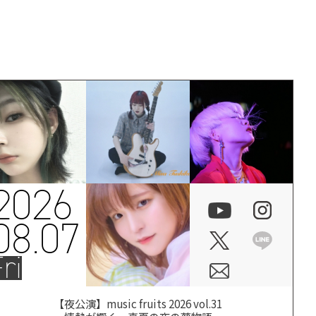
2026
08.07
ri
【夜公演】music fruits 2026 vol.31