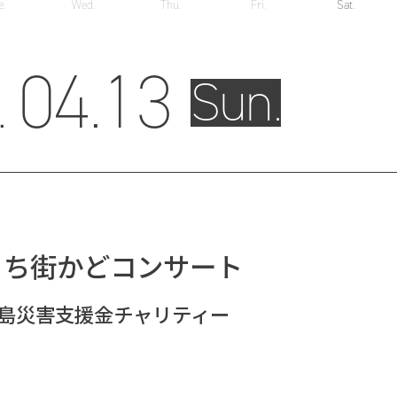
e.
Wed.
Thu.
Fri.
Sat.
04.
13
.
Sun.
ぐち街かどコンサート
島災害支援金チャリティー