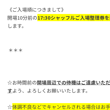
《ご入場順につきまして》
開場10分前の
17:30シャッフルご入場整理券
します。
＊＊＊
☆お時間前の
開場周辺での待機はご遠慮いた
す
よう、よろしくお願いいたします。
☆
体調不良などでキャンセル
される場合はお