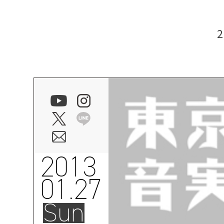
2013
01.27
Sun