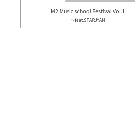
M2 Music school Festival Vol.1
～feat.STARJYAN