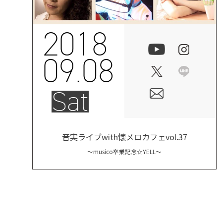
2018
09.08
Sat
音実ライブwith懐メロカフェvol.37
～musico卒業記念☆YELL～