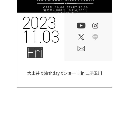
2023
11.03
Fri
大土井でbirthdayでショー！ in 二子玉川