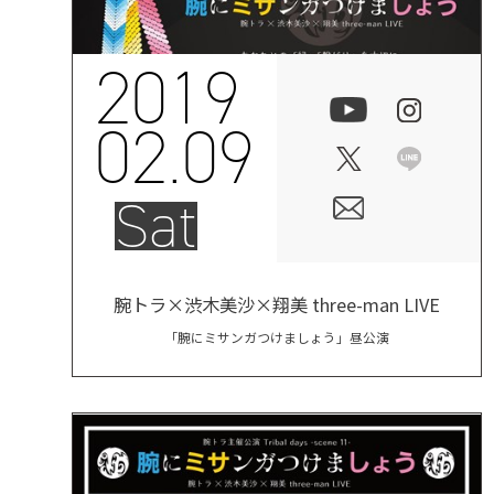
2019
02.09
Sat
腕トラ×渋木美沙×翔美 three-man LIVE
「腕にミサンガつけましょう」昼公演