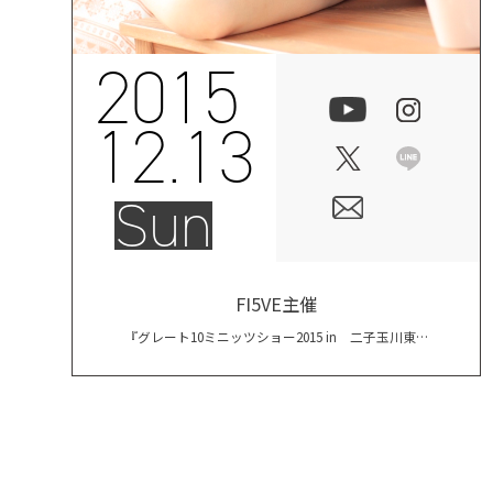
2015
12.13
Sun
FI5VE主催
『グレート10ミニッツショー2015 in 二子玉川東京
音実劇場』