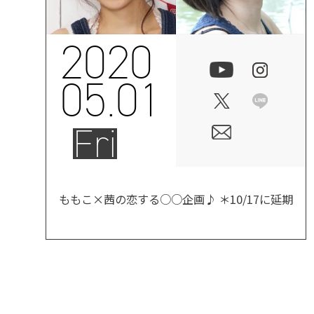
2020
05.01
Fri
ももこ×茜の恋する○○企画♪ ＊10/17に延期