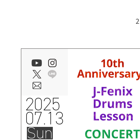
2025
07.13
Sun