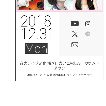
2018
12.31
Mon
音実ライブwith 懐メロカフェvol.39 カウント
ダウン
2018→2019～平成最後の年越しライブ！チェケラ☆
～