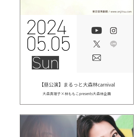
2024
05.05
Sun
【昼公演】まるっと大森林carnival
大森真理子×林ももこpresents大森林企画