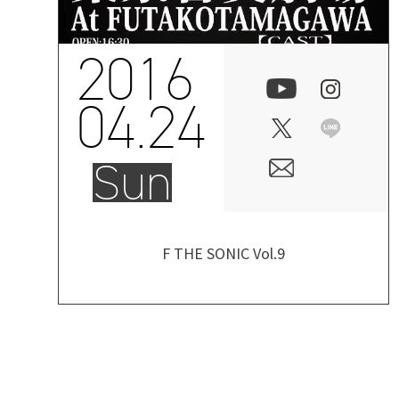
2016
04.24
Sun
F THE SONIC Vol.9