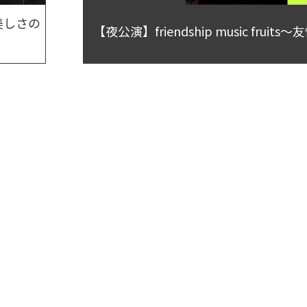
い美しさの
【夜公演】friendship music frui