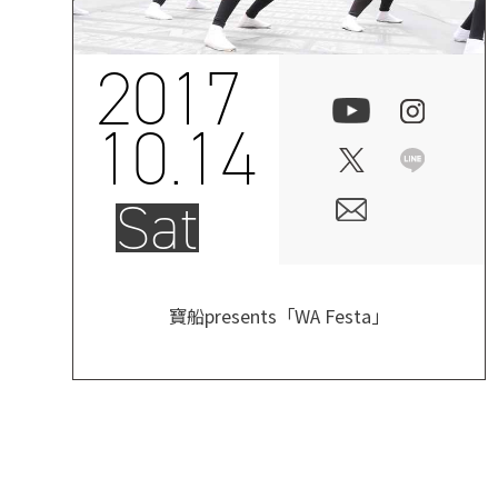
2017
10.14
Sat
寶船presents「WA Festa」