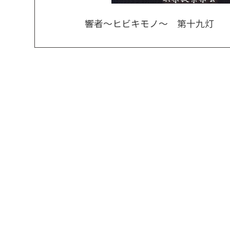
響者～ヒビキモノ～ 第十九灯