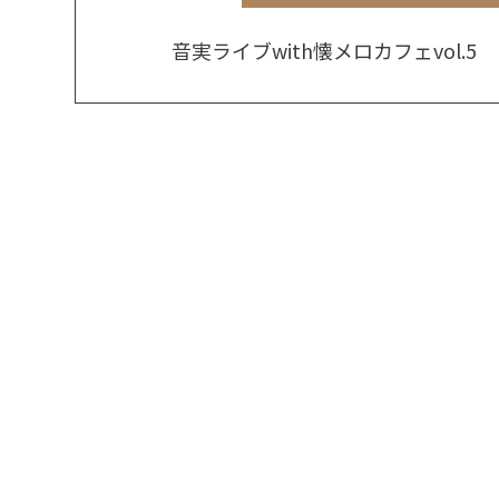
音実ライブwith懐メロカフェvol.5