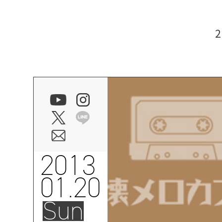
2013
01.20
Sun