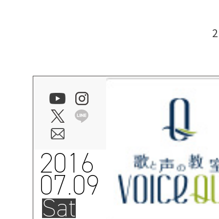
2016
07.09
Sat