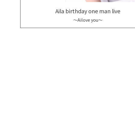
Aila birthday one man live
～Ailove you～