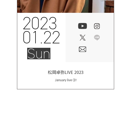
2023
01.22
Sun
松岡卓弥LIVE 2023
January live ③!