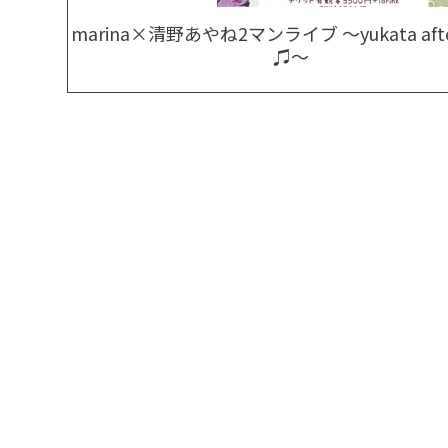
marina×清野あやね2マンライブ 〜yukata after
♫〜