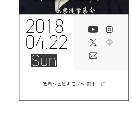
2018
04.22
Sun
響者～ヒビキモノ～ 第十一灯