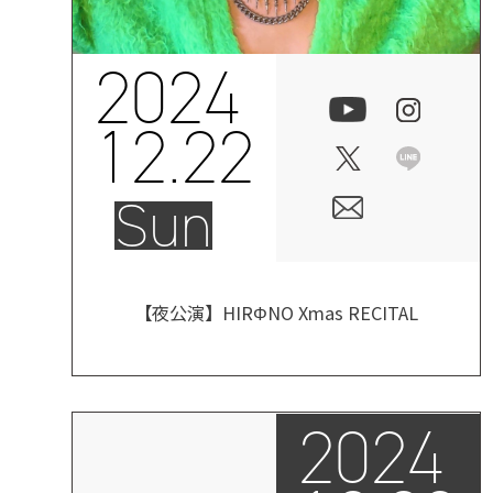
2024
12.22
Sun
【夜公演】HIRΦNO Xmas RECITAL
2024