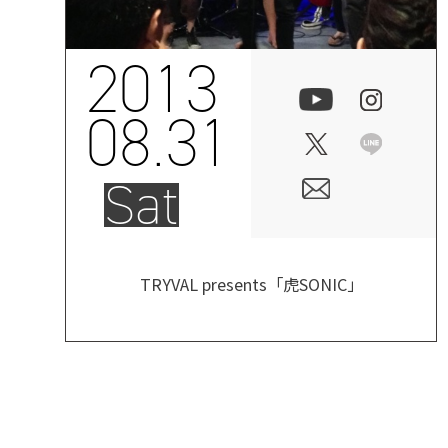
2013
08.31
Sat
TRYVAL presents「虎SONIC」