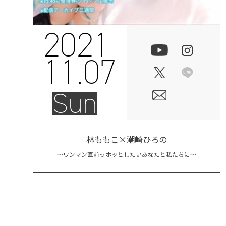
2021
11.07
Sun
林ももこ×潮崎ひろの
〜ワンマン直前っホッとしたいあなたと私たちに〜