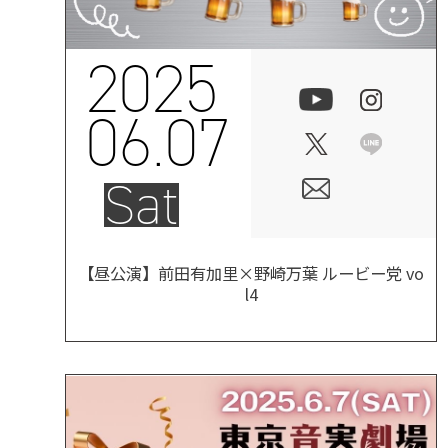
2025
06.07
Sat
【昼公演】前田有加里×野崎万葉 ルービー党 vo
l4