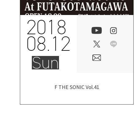
2018
08.12
Sun
F THE SONIC Vol.41