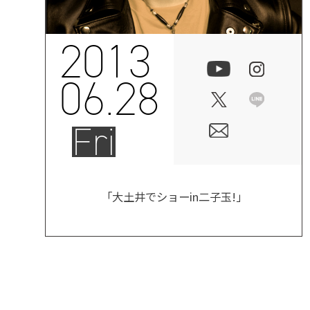
2013
06.28
Fri
「大土井でショーin二子玉!」