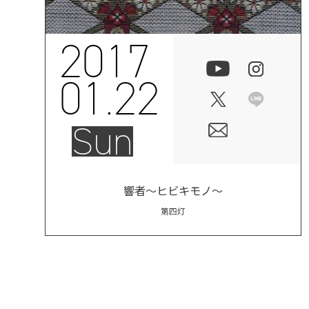
2017
01.22
Sun
響者～ヒビキモノ～
第四灯