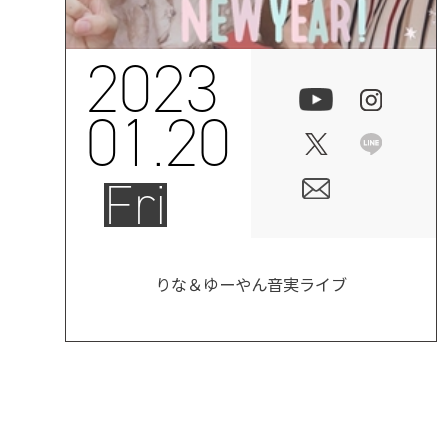
2023
01.20
Fri
りな＆ゆーやん音実ライブ