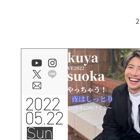
2022
05.22
Sun